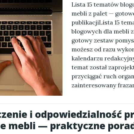
Lista 15 tematów blo
mebli z palet — goto
publikacjiLista 15 te
blogowych dla mebli z
gotowy zestaw pomysł
możesz od razu wyko
kalendarzu redakcyjn
temat został zaprojek
przyciągać ruch orga
zainteresowany fraza
zenie i odpowiedzialność p
e mebli — praktyczne pora