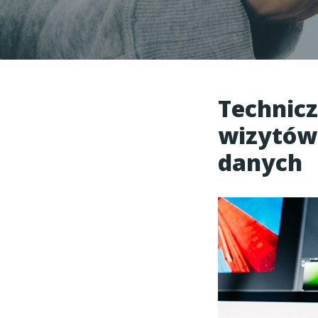
Technic
wizytówk
danych