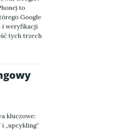
Phone) to
tórego Google
 i weryfikacji
ość tych trzech
ingowy
wa kluczowe:
 i „upcykling”