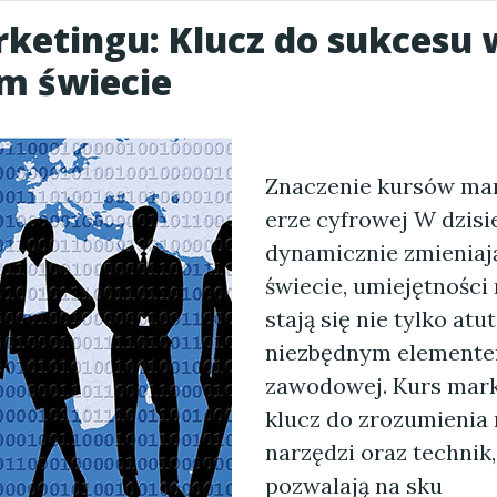
ketingu: Klucz do sukcesu 
m świecie
Znaczenie kursów ma
erze cyfrowej W dzis
dynamicznie zmieniaj
świecie, umiejętnośc
stają się nie tylko atu
niezbędnym elementem
zawodowej. Kurs mark
klucz do zrozumieni
narzędzi oraz technik,
pozwalają na sku