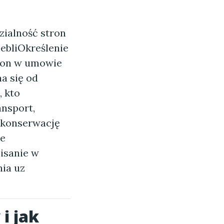
zialność stron
bliOkreślenie
ron w umowie
a się od
, kto
ansport,
 konserwację
ce
pisanie w
nia uz
i jak