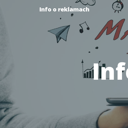
Info o reklamach
In