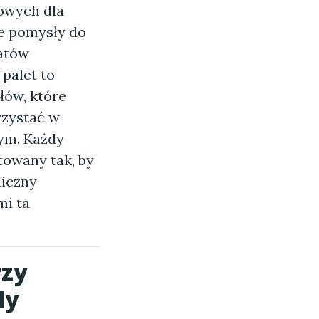
gowych dla
we pomysły do
matów
 palet to
ów, które
rzystać w
ym. Każdy
towany tak, by
niczny
mi ta
rzy
dy