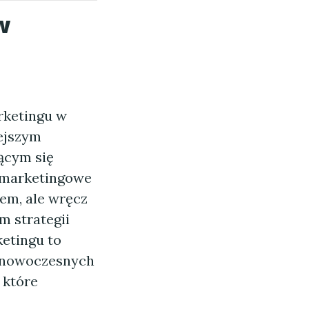
w
rketingu w
iejszym
ącym się
i marketingowe
tem, ale wręcz
 strategii
etingu to
a nowoczesnych
 które