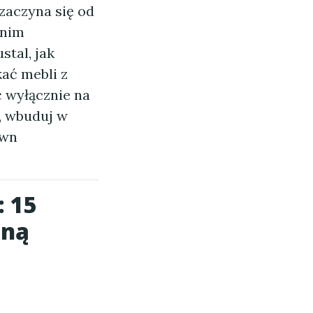
zaczyna się od
anim
stal, jak
ać mebli z
ć wyłącznie na
, wbuduj w
ówn
: 15
gną