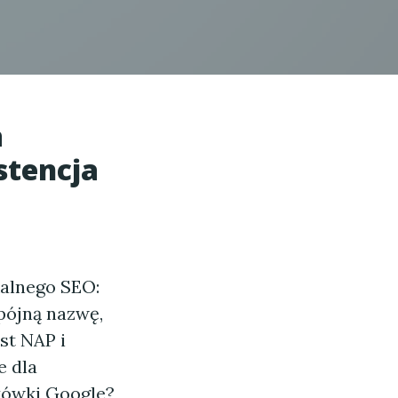
a
stencja
kalnego SEO:
spójną nazwę,
est NAP i
e dla
tówki Google?