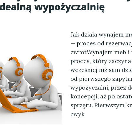
idealną wypożyczalnię
Jak działa wynajem me
— proces od rezerwac
zwrotWynajem mebli n
proces, który zaczyna
wcześniej niż sam dzi
od pierwszego zapytan
wypożyczalni, przez 
koncepcji, aż po osta
sprzętu. Pierwszym kr
zwyk