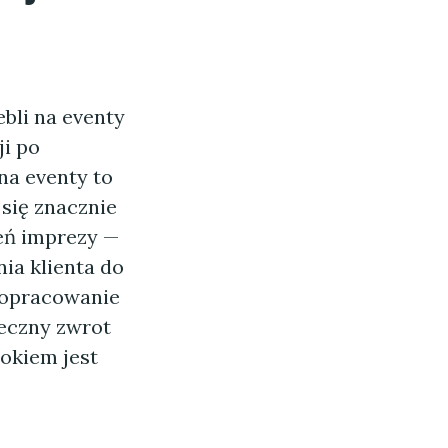
bli na eventy
ji po
a eventy to
 się znacznie
eń imprezy —
ia klienta do
dopracowanie
teczny zwrot
okiem jest