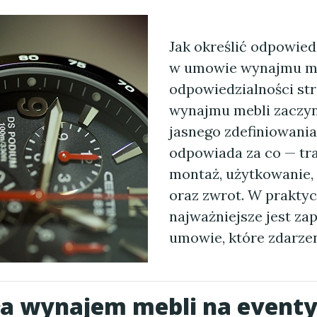
Jak określić odpowied
w umowie wynajmu me
odpowiedzialności st
wynajmu mebli zaczyn
jasnego zdefiniowania
odpowiada za co — tr
montaż, użytkowanie,
oraz zwrot. W prakty
najważniejsze jest za
umowie, które zdarze
ła wynajem mebli na eventy 