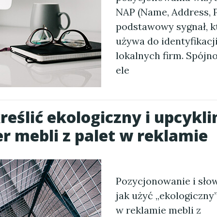
NAP (Name, Address, 
podstawowy sygnał, k
używa do identyfikacji
lokalnych firm. Spójn
ele
reślić ekologiczny i upcykl
r mebli z palet w reklamie
Pozycjonowanie i sło
jak użyć „ekologiczny”
w reklamie mebli z