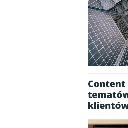
Content 
tematów
klientó