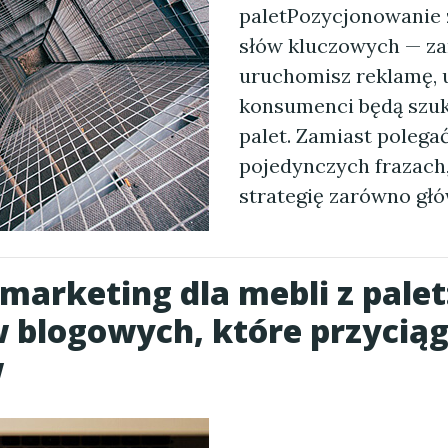
paletPozycjonowanie 
słów kluczowych — z
uruchomisz reklamę, u
konsumenci będą szuk
palet. Zamiast polega
pojedynczych frazach
strategię zarówno gł
marketing dla mebli z palet
 blogowych, które przycią
w