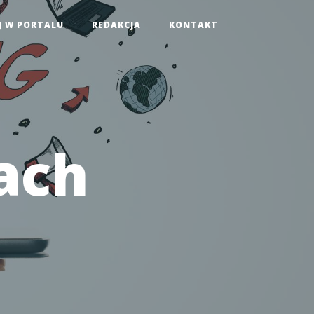
J W PORTALU
REDAKCJA
KONTAKT
ach