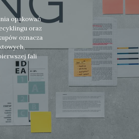
ania opakowań
ecyklingu oraz
akupów oznacza
uktowych,
erwszej fali