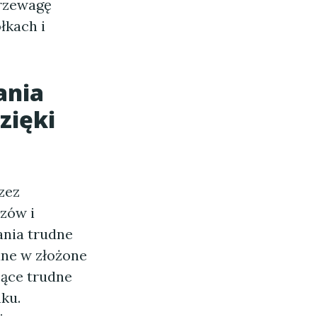
przewagę
łkach i
ania
zięki
zez
zów i
nia trudne
ane w złożone
jące trudne
ku.