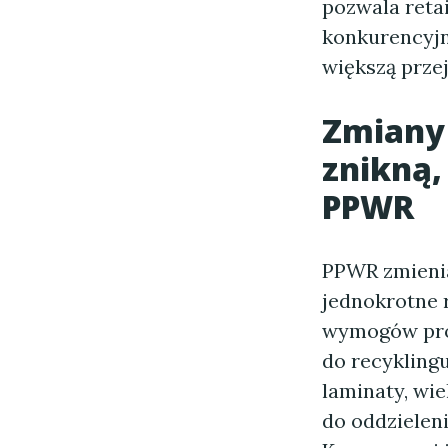
pozwala reta
konkurencyjn
większą prze
Zmiany
znikną,
PPWR
PPWR zmienia
jednokrotne 
wymogów proj
do recykling
laminaty, wi
do oddzielen