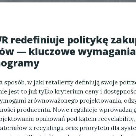
R redefiniuje politykę zak
rów — kluczowe wymagania
nogramy
sposób, w jaki retailerzy definiują swoje potr
e jest to już tylko kryterium ceny i dostępności
wymogami zrównoważonego projektowania, odzy
ności producenta. Nowe regulacje wprowadzają
ojektowania opakowań pod kątem recyclability,
ateriałów z recyklingu oraz priorytetu dla sys