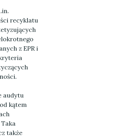
in.
ści recyklatu
tetyzujących
elokrotnego
anych z EPR i
kryteria
tyczących
ności.
e audytu
pod kątem
nach
. Taka
cz także