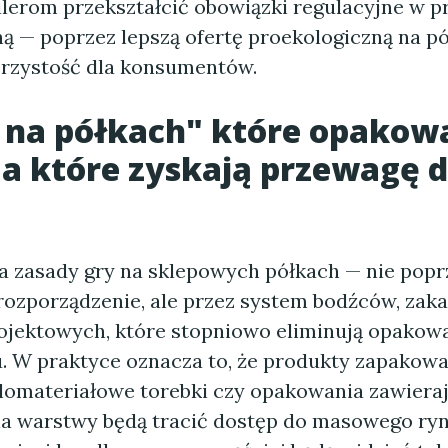
ilerom przekształcić obowiązki regulacyjne w 
ą — poprzez lepszą ofertę proekologiczną na pó
jrzystość dla konsumentów.
 na półkach" które opakow
 a które zyskają przewagę d
 zasady gry na sklepowych półkach — nie popr
rozporządzenie, ale przez system bodźców, zaka
ektowych, które stopniowo eliminują opakowa
u. W praktyce oznacza to, że produkty zapakow
elomateriałowe torebki czy opakowania zawiera
ia warstwy będą tracić dostęp do masowego ryn