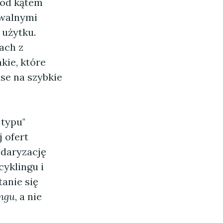
pod kątem
uwalnymi
 użytku.
ach z
kie, które
se na szybkie
 typu"
 ofert
ndaryzację
cyklingu i
tanie się
ingu
, a nie