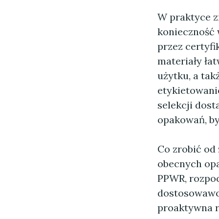
W praktyce z
konieczność w
przez certyf
materiały ła
użytku, a ta
etykietowanie
selekcji dos
opakowań, by
Co zrobić od
obecnych opa
PPWR, rozpoc
dostosowawcz
proaktywna re