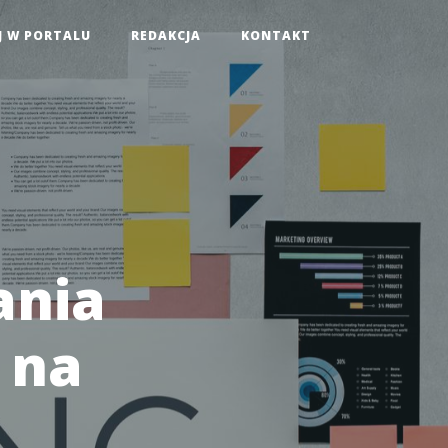
J W PORTALU
REDAKCJA
KONTAKT
ania
 na