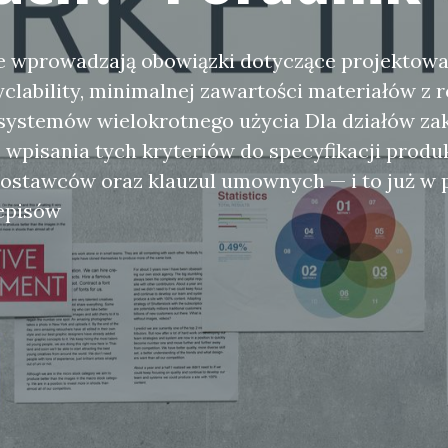
e wprowadzają obowiązki dotyczące projektow
clability, minimalnej zawartości materiałów z r
a systemów wielokrotnego użycia Dla działów z
 wpisania tych kryteriów do specyfikacji prod
stawców oraz klauzul umownych — i to już w pi
episów