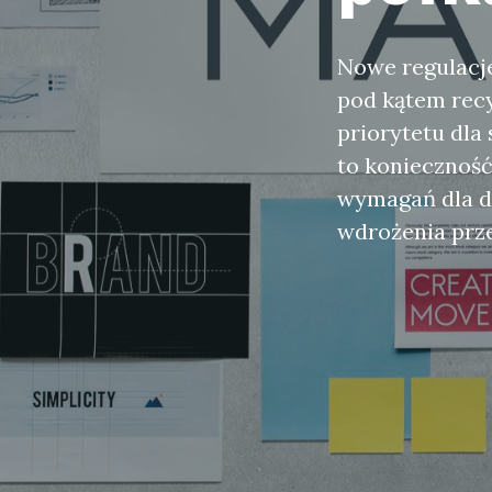
Nowe regulacj
pod kątem recy
priorytetu dl
to konieczność
wymagań dla do
wdrożenia prz