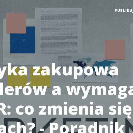
PUBLIKU
tyka zakupowa
ilerów a wymag
: co zmienia się
ach? - Poradnik