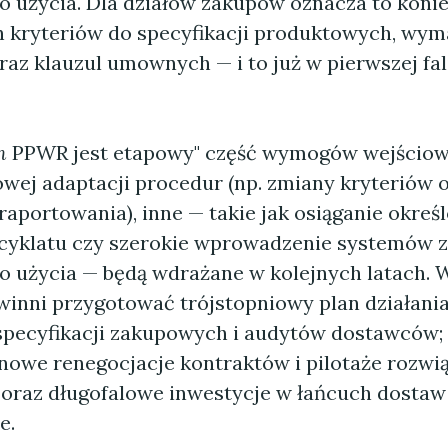
o użycia. Dla działów zakupów oznacza to koni
h kryteriów do specyfikacji produktowych, wym
az klauzul umownych — i to już w pierwszej fa
m
PPWR jest etapowy" część wymogów wejścio
wej adaptacji procedur (np. zmiany kryteriów 
aportowania), inne — takie jak osiąganie okreś
yklatu czy szerokie wprowadzenie systemów z
o użycia — będą wdrażane w kolejnych latach. 
owinni przygotować trójstopniowy plan działania
 specyfikacji zakupowych i audytów dostawców;
nowe renegocjacje kontraktów i pilotaże rozwi
n; oraz długofalowe inwestycje w łańcuch dostaw
e.