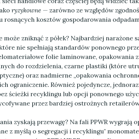
sieci handlowe coraz częściej będą widzieć tak
jako
ryzykowne
— zarówno ze względów zgodnoś
du rosnących kosztów gospodarowania odpadam
e może zniknąć z półek? Najbardziej narażone s
które nie spełniają standardów ponownego prze
ielomateriałowe folie laminowane, opakowania 
ych do rozdzielenia, czarne plastiki (które utr
ptyczne) oraz nadmierne „opakowania ochronne
 ich ograniczenie. Również pojedyncze, jednora
bez ścieżki recyklingu lub opcji ponownego użyc
cofywane przez bardziej ostrożnych retailerów
ania zyskają przewagę? Na fali PPWR wygrają 
e z myślą o segregacji i recyklingu" monomater