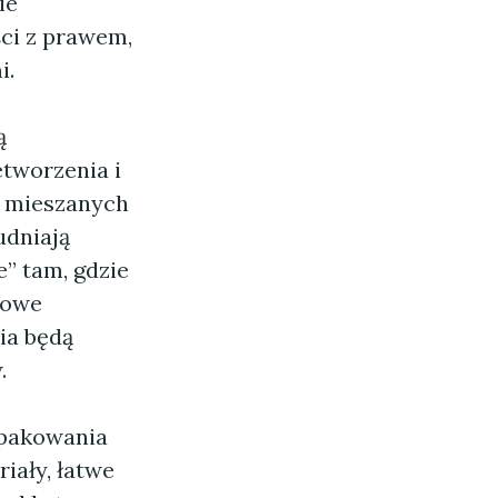
ie
ci z prawem,
i.
ą
tworzenia i
z mieszanych
udniają
” tam, gdzie
zowe
ia będą
.
opakowania
iały, łatwe