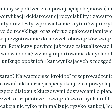
miany w polityce zakupowej będą obejmować m.
eryfikacji deklarowanej recyclability i zawarto
ikaty oraz testy, wprowadzenie kryteriów priory
twe do recyklingu oraz ofert z opakowaniami wi
kże przygotowanie do nowych obowiązków związ
m. Retailerzy powinni już teraz zaktualizować 
tawców i dodać wymóg raportowania danych do
 uniknąć opóźnień i kar wynikających z niezgod
 zaraz? Najważniejsze kroki to" przeprowadzeni
kowań, aktualizacja specyfikacji zakupowych 
zęcie dialogu z kluczowymi dostawcami o pla
ych oraz pilotaże rozwiązań zwrotnych i refill
akcja nie tylko minimalizuje ryzyko sankcji, le