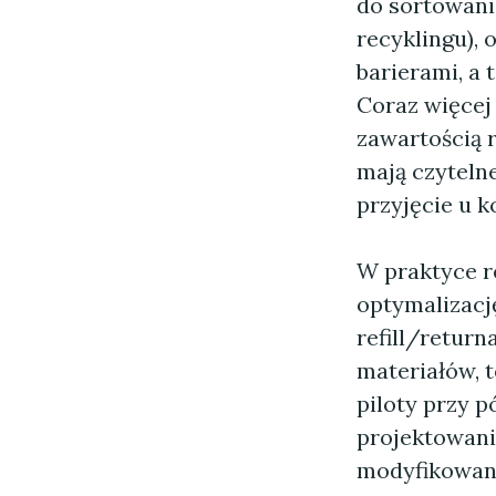
do sortowani
recyklingu),
barierami, a 
Coraz więcej
zawartością 
mają czyteln
przyjęcie u 
W praktyce r
optymalizacj
refill/return
materiałów, 
piloty przy p
projektowani
modyfikowanie