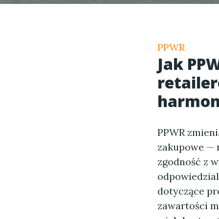
PPWR
Jak PPW
retaile
harmo
PPWR zmienia 
zakupowe — ni
zgodność z 
odpowiedzial
dotyczące pr
zawartości m