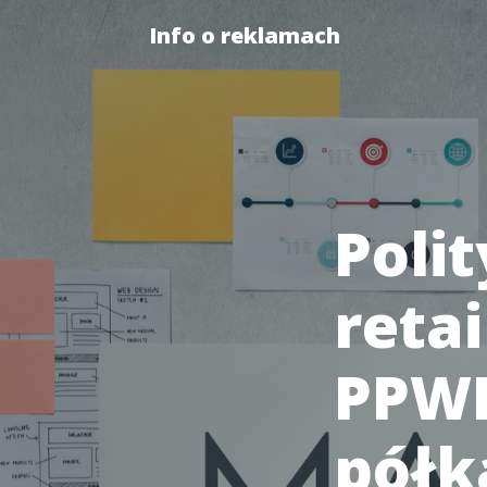
Info o reklamach
Poli
reta
PPWR
półk