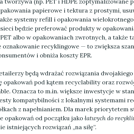
a tworzywa (np. PET i HDPE zoptymalizowane 
 opakowania papierowe i tektura z prostymi, us
także systemy refill i opakowania wielokrotnego
 sieci będzie preferować produkty w opakowani
rPET albo w opakowaniach zwrotnych, a także ta
e oznakowanie recyklingowe — to zwiększa szan
konsumentów i obniża koszty EPR.
etailerzy będą wdrażać rozwiązania dwojakiego
ę opakowań pod kątem recyclability oraz rozwój
able. Oznacza to m.in. większe inwestycje w sta
testy kompatybilności z lokalnymi systemami re
ółkach z napełnianiem. Dla marek priorytetem s
e opakowań od początku jako
łatwych do recykl
 istniejących rozwiązań „na siłę”.