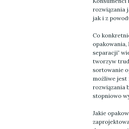
Konsumenci i 
rozwiązania 
jak i z powo
Co konkretni
opakowania, 
separacji" w
tworzyw trudn
sortowanie o
możliwe jest
rozwiązania 
stopniowo wy
Jakie opakow
zaprojektowan