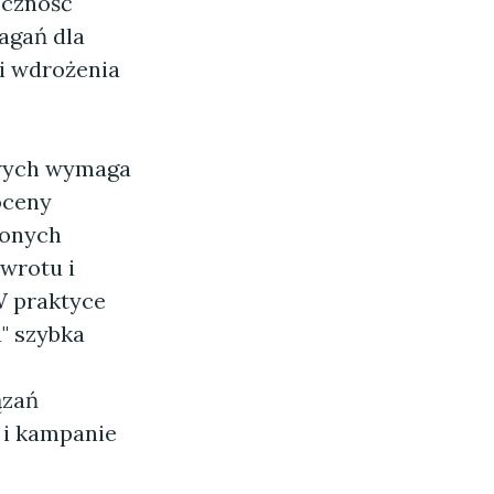
eczność
agań dla
li wdrożenia
wych wymaga
oceny
lonych
wrotu i
W praktyce
" szybka
ązań
 i kampanie