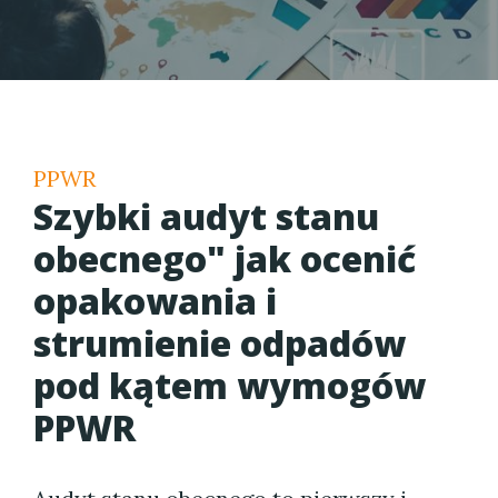
PPWR
Szybki audyt stanu
obecnego" jak ocenić
opakowania i
strumienie odpadów
pod kątem wymogów
PPWR