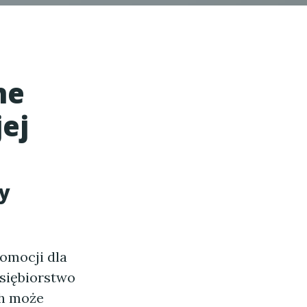
ne
ej
y
omocji dla
dsiębiorstwo
ch może