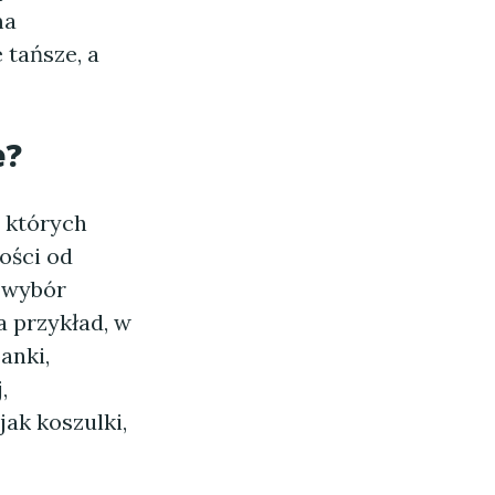
ma
 tańsze, a
e?
 których
ości od
i wybór
 przykład, w
anki,
,
ak koszulki,