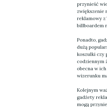
przynieść wi
zwiększenie 
reklamowy z 
billboardem
Ponadto, gadż
dużą popularn
koszulki czy
codziennym ż
obecna w ich
wizerunku ma
Kolejnym wa
gadżety rekla
mogą przynie