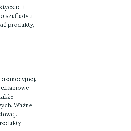
ktyczne i
o szuflady i
rać produkty,
 promocyjnej,
y reklamowe
także
wych. Ważne
lowej.
produkty