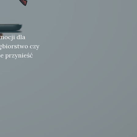
mocji dla
iębiorstwo czy
e przynieść