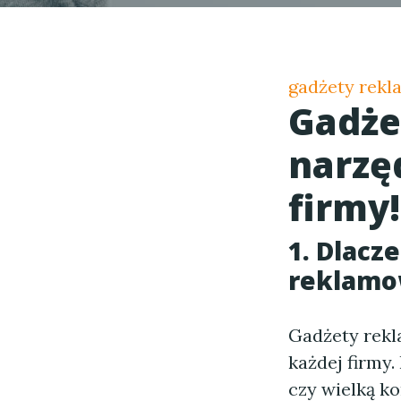
gadżety rek
Gadże
narzę
firmy!
1. Dlacz
reklamo
Gadżety rekl
każdej firmy.
czy wielką k