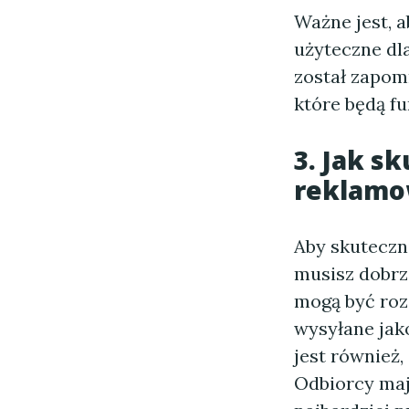
Ważne jest, 
użyteczne dla
został zapomn
które będą fu
3. Jak s
reklamo
Aby skuteczn
musisz dobrz
mogą być roz
wysyłane jak
jest również
Odbiorcy mają