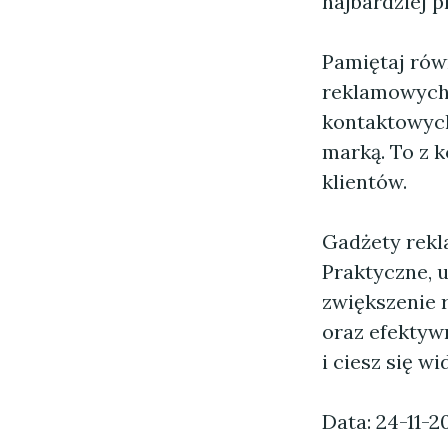
najbardziej p
Pamiętaj rów
reklamowych.
kontaktowych
marką. To z 
klientów.
Gadżety rekl
Praktyczne, u
zwiększenie 
oraz efektyw
i ciesz się w
Data: 24-11-2