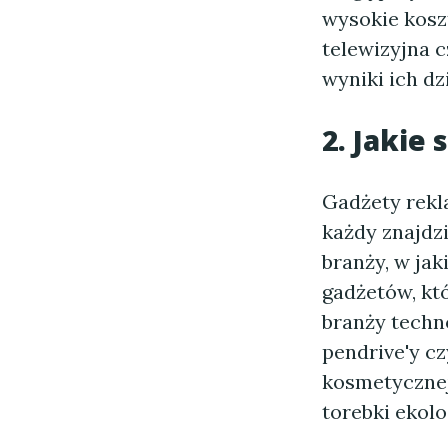
wysokie kosz
telewizyjna 
wyniki ich d
2. Jakie
Gadżety rekl
każdy znajdz
branży, w jak
gadżetów, kt
branży techn
pendrive'y cz
kosmetycznej
torebki ekol