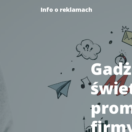
Info o reklamach
Gadż
świe
prom
firmy