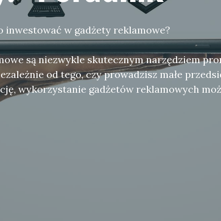
o inwestować w gadżety reklamowe?
mowe są niezwykle skutecznym narzędziem pro
iezależnie od tego, czy prowadzisz małe przeds
ację, wykorzystanie gadżetów reklamowych moż