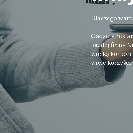
Dlaczego wart
Gadżety rekla
każdej firmy N
wielką korpor
wiele korzyści