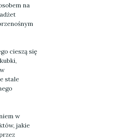
posobem na
gadżet
 przenośnym
go cieszą się
kubki,
 w
e stale
nego
aniem w
któw, jakie
przez