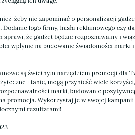
rzyciągną ich uwagę.
nież, żeby nie zapominać o personalizacji gadż
 Dodanie logo firmy, hasła reklamowego czy d
 sprawi, że gadżet będzie rozpoznawalny i wią
kolei wpłynie na budowanie świadomości marki i 
amowe są świetnym narzędziem promocji dla Tw
żyteczne i tanie, mogą przynieść wiele korzyści,
rozpoznawalności marki, budowanie pozytywne
na promocja. Wykorzystaj je w swojej kampani
idocznymi rezultatami!
023