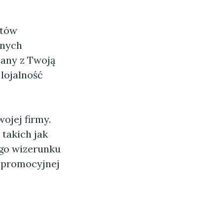
etów
anych
zany z Twoją
lojalność
ojej firmy.
 takich jak
go wizerunku
i promocyjnej