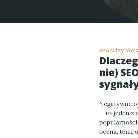
seo wizytówk
Dlaczeg
nie) SE
sygnały
Negatywne op
— to jeden z
popularności 
ocena, tempo 