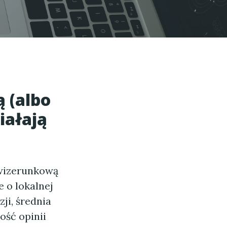
 (albo
iałają
 wizerunkową
 o lokalnej
zji, średnia
ość opinii