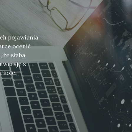
ich pojawiania
arce ocenić
 że słaba
nwersję z
z kolei