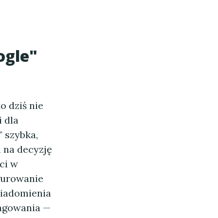
ogle"
 dziś nie
i dla
 szybka,
 na decyzję
ci w
gurowanie
wiadomienia
eagowania —