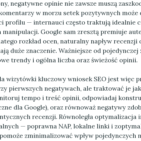
ony, negatywne opinie nie zawsze muszą zaszkod
 komentarzy w morzu setek pozytywnych może
 profilu — internauci często traktują idealnie 
 manipulacji. Google sam zresztą premiuje aut
atego rozkład ocen, naturalny napływ recenzji 
ają duże znaczenie. Ważniejsze od pojedynczej 
e trendy i ogólna liczba oraz świeżość opinii.
ela wizytówki kluczowy wniosek SEO jest więc pr
zy pierwszych negatywach, ale traktować je jak
nitoruj tempo i treść opinii, odpowiadaj konstr
oczne dla Google), oraz równoważ negatywy zd
ntycznych recenzji. Równoległa optymalizacja 
alnych — poprawna NAP, lokalne linki i zoptym
 pomoże zminimalizować wpływ pojedynczych 