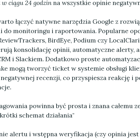
 w ciągu 24 godzin
na wszystkie opinie negatywn
arto łączyć natywne narzędzia Google z rozwi
 do monitoringu i raportowania. Popularne opc
 ReviewTrackers, BirdEye, Podium czy LocalClar
rują konsolidację opinii, automatyczne alerty, a
 CRM i Slackiem. Dodatkowo proste automatyzac
ake mogą tworzyć ticket w systemie obsługi klie
negatywnej recenzji, co przyspiesza reakcję i 
cje.
agowania powinna być prosta i znana całemu z
krótki schemat działania"
ie alertu i wstępna weryfikacja (czy opinia jes