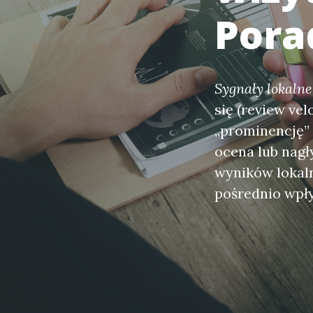
Pora
Sygnały lokalne
się (review ve
„prominencję” 
ocena lub nag
wyników lokalny
pośrednio wpł