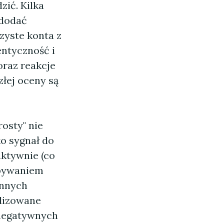
zić. Kilka
 dodać
czyste konta z
entyczność i
oraz reakcje
złej oceny są
osty" nie
o sygnał do
uktywnie (co
obywaniem
innych
alizowane
negatywnych