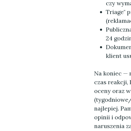
czy wyma
Triage" 
(reklamac
Publiczn
24 godzi
Dokument
klient us
Na koniec — m
czas reakcji,
oceny oraz w
(tygodniowe/
najlepiej. Pa
opinii i odp
naruszenia z