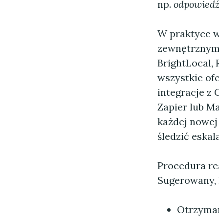
np.
odpowiedź
W praktyce w
zewnętrznymi
BrightLocal,
wszystkie ofe
integracje z
Zapier lub M
każdej nowej 
śledzić eskala
Procedura re
Sugerowany, 
Otrzyman