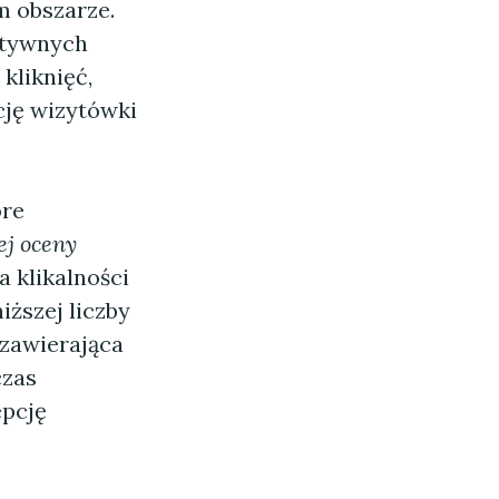
m obszarze.
atywnych
kliknięć,
cję wizytówki
óre
ej oceny
 klikalności
ższej liczby
 zawierająca
czas
epcję