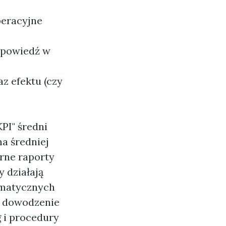
peracyjne
dpowiedź w
z efektu (czy
PI" średni
na średniej
rne raporty
 działają
lematycznych
to dowodzenie
 i procedury