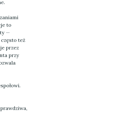
e.
ązaniami
je to
ity —
 często też
je przez
nta przy
pozwala
espołowi.
t prawdziwa,