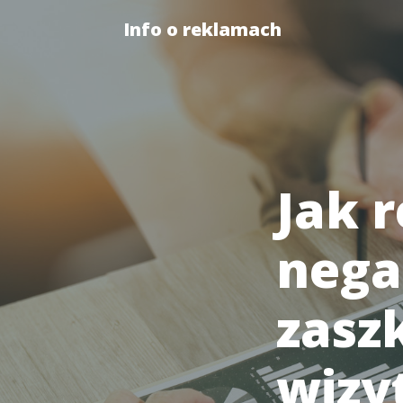
Info o reklamach
Jak 
nega
zasz
wizy