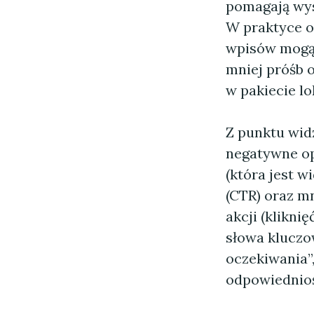
pomagają wys
W praktyce o
wpisów mogą 
mniej próśb o
w pakiecie l
Z punktu wid
negatywne opi
(która jest 
(CTR) oraz m
akcji (klikni
słowa kluczow
oczekiwania”
odpowiednioś