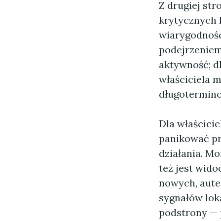
Z drugiej str
krytycznych
wiarygodności
podejrzeniem
aktywność; dl
właściciela m
długoterminow
Dla właścici
panikować pr
działania. Mo
też jest wid
nowych, aute
sygnałów lok
podstrony —