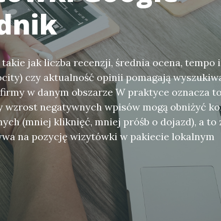
dnik
takie jak liczba recenzji, średnia ocena, tempo 
locity) czy aktualność opinii pomagają wyszukiw
firmy w danym obszarze W praktyce oznacza to,
ły wzrost negatywnych wpisów mogą obniżyć ko
ch (mniej kliknięć, mniej próśb o dojazd), a to 
ywa na pozycję wizytówki w pakiecie lokalnym