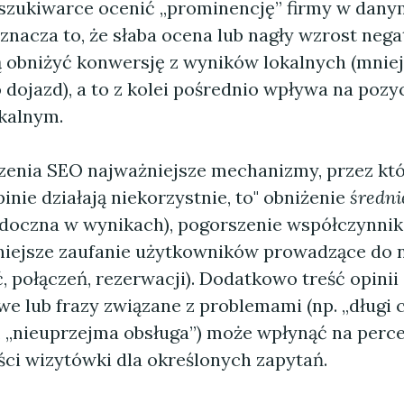
zukiwarce ocenić „prominencję” firmy w dany
znacza to, że słaba ocena lub nagły wzrost neg
obniżyć konwersję z wyników lokalnych (mniej 
 dojazd), a to z kolei pośrednio wpływa na pozy
okalnym.
zenia SEO najważniejsze mechanizmy, przez kt
nie działają niekorzystnie, to" obniżenie
średni
widoczna w wynikach), pogorszenie współczynnika
niejsze zaufanie użytkowników prowadzące do ni
ęć, połączeń, rezerwacji). Dodatkowo treść opinii
e lub frazy związane z problemami (np. „długi 
, „nieuprzejma obsługa”) może wpłynąć na perc
ci wizytówki dla określonych zapytań.