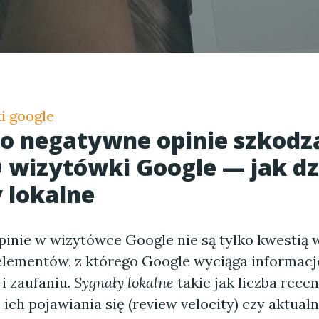
i google
o negatywne opinie szkodzą
O wizytówki Google — jak dz
 lokalne
inie w wizytówce Google nie są tylko kwestią
 elementów, z którego Google wyciąga informacje
i zaufaniu.
Sygnały lokalne
takie jak liczba recen
ich pojawiania się (review velocity) czy aktualn