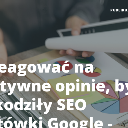
PUBLIKU
reagować na
tywne opinie, b
kodziły SEO
tówki Google -