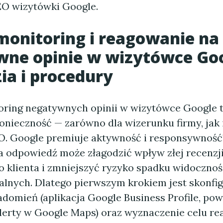
O wizytówki Google.
monitoring i reagowanie na
wne opinie w wizytówce Go
ia i procedury
oring negatywnych opinii w wizytówce Google to
konieczność — zarówno dla wizerunku firmy, jak 
O. Google premiuje aktywność i responsywność"
 odpowiedź może złagodzić wpływ złej recenzji
o klienta i zmniejszyć ryzyko spadku widocznoś
alnych. Dlatego pierwszym krokiem jest skonfi
adomień (aplikacja Google Business Profile, po
alerty w Google Maps) oraz wyznaczenie celu r