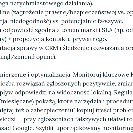
ga natychmiastowego działania).
pilne (zagrożenie prawne/bezpieczeństwo) vs. o
ja, niedogodność) vs. potencjalnie fałszywe.
a odpowiedź zgodna z tonem marki i SLA (np. o
ny) + propozycja kontaktu prywatnego.
acja sprawy w CRM i śledzenie rozwiązania ora
unął/zmienił opinie).
ierzenie i optymalizacja. Monitoruj kluczowe K
 liczba rozwiązań zgłoszonych pozytywnie, zmia
pływ odpowiedzi na widoczność lokalną. Regula
miesięczne) pokażą, które narzędzia i procedury
miętaj też o zabezpieczeniu" kopiuj treści prob
owiedzi — przy zgłoszeniach fałszywych ułatwi 
asad Google. Szybki, uporządkowany monitoring